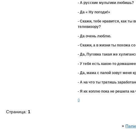
- А русские мультики любишь?
- Да « Ну погоди!»
- Скажи, тебе нравится, как ты
телевизору?
- Да очень люблю.
- Скажи, а в жизни ты похожа со
- Да, Пуговка такая же хулиган
- У тебя есть какое-то домашне
- Да, мама с папой зовут меня к
- А на что ты тратишь заработа
- Я их коплю пока не решила на 
0
Страница:
1
»
Папи