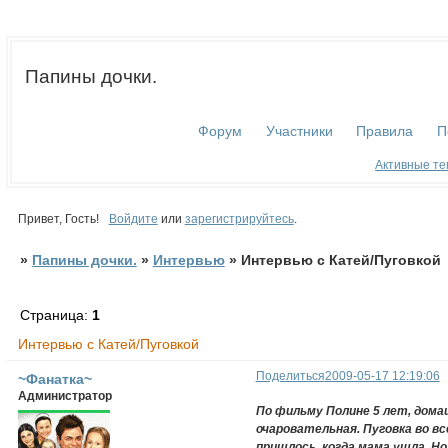
Папины дочки.
Форум
Участники
Правила
П
Активные т
Привет, Гость!
Войдите
или
зарегистрируйтесь
.
»
Папины дочки.
»
Интервью
»
Интервью с Катей/Пуговкой
Страница:
1
Интервью с Катей/Пуговкой
Поделиться
2009-05-17 12:19:06
~Фанатка~
Администратор
По фильму Полине 5 лет, дома
очаровательная. Пуговка во в
пришлось, когда мама ушла. Но