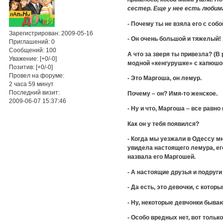
сестер. Еще у нее есть любим
- Почему ты не взяла его с собо
Зарегистрирован
: 2009-05-16
- Он очень большой и тяжелый!
Приглашений:
0
Сообщений:
100
А что за зверя ты привезла? (
Уважение:
[+0/-0]
модной «кенгурушке» с капюшо
Позитив:
[+0/-0]
Провел на форуме:
- Это Маргоша, он лемур.
2 часа 59 минут
Последний визит:
Почему – он? Имя-то женское.
2009-06-07 15:37:46
- Ну и что, Маргоша – все равно
Как он у тебя появился?
- Когда мы уезжали в Одессу мн
увидела настоящего лемура, его
назвала его Маргошей.
- А настоящие друзья и подруги
- Да есть, это девочки, с котор
- Ну, некоторые девчонки бываю
- Особо вредных нет, вот тольк