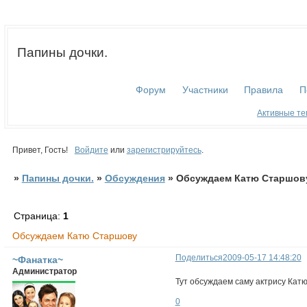
Папины дочки.
Форум
Участники
Правила
П
Активные т
Привет, Гость!
Войдите
или
зарегистрируйтесь
.
»
Папины дочки.
»
Обсуждения
»
Обсуждаем Катю Старшов
Страница:
1
Обсуждаем Катю Старшову
Поделиться
2009-05-17 14:48:20
~Фанатка~
Администратор
Тут обсуждаем саму актрису Кат
0